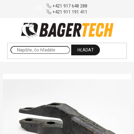
Prejsť na obsah
+421 917 648 288
EUR
+421 911 191 411
HĽADAŤ