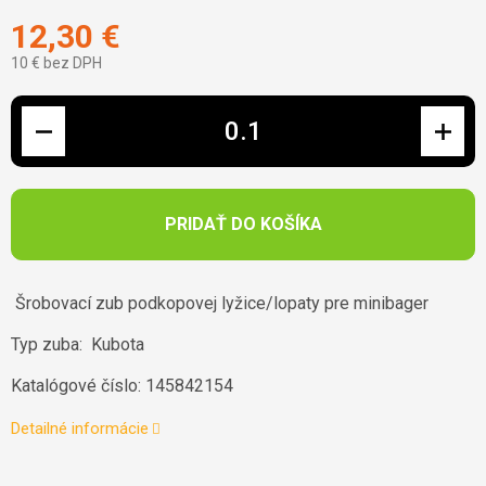
12,30 €
10 € bez DPH
Jednotková cena:
PRIDAŤ DO KOŠÍKA
Šrobovací zub podkopovej lyžice/lopaty pre minibager
Typ zuba: Kubota
Katalógové číslo: 145842154
Detailné informácie