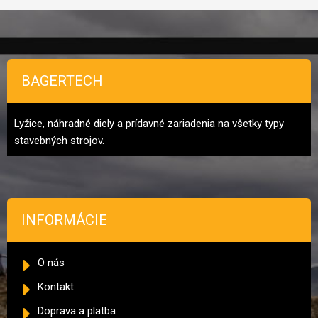
Zápätie
BAGERTECH
Lyžice, náhradné diely a prídavné zariadenia na všetky typy
stavebných strojov.
INFORMÁCIE
O nás
Kontakt
Doprava a platba