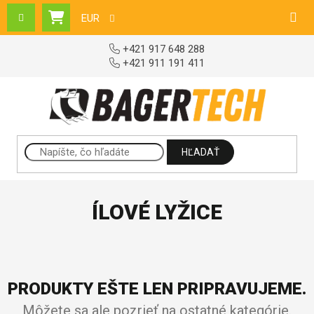
Prejsť na obsah
EUR
NÁKUPNÝ KOŠÍK
+421 917 648 288
+421 911 191 411
HĽADAŤ
ÍLOVÉ LYŽICE
PRODUKTY EŠTE LEN PRIPRAVUJEME.
Môžete sa ale pozrieť na ostatné kategórie.