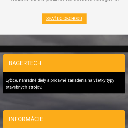
SPÄŤ DO OBCHODU
Zápätie
BAGERTECH
Lyžice, náhradné diely a prídavné zariadenia na všetky typy
stavebných strojov.
INFORMÁCIE