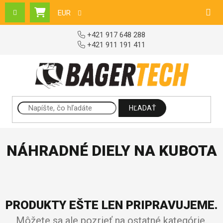
Prejsť na obsah
EUR
NÁKUPNÝ KOŠÍK
+421 917 648 288
+421 911 191 411
HĽADAŤ
NÁHRADNÉ DIELY NA KUBOTA
PRODUKTY EŠTE LEN PRIPRAVUJEME.
Môžete sa ale pozrieť na ostatné kategórie.