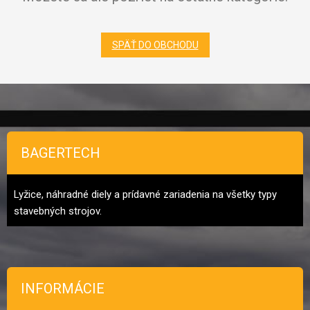
SPÄŤ DO OBCHODU
Zápätie
BAGERTECH
Lyžice, náhradné diely a prídavné zariadenia na všetky typy
stavebných strojov.
INFORMÁCIE