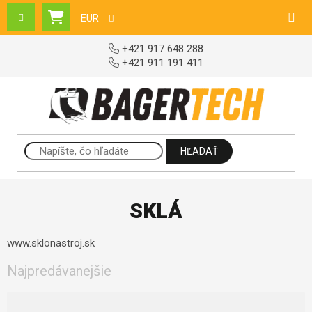
Prejsť na obsah
EUR
NÁKUPNÝ KOŠÍK
+421 917 648 288
+421 911 191 411
HĽADAŤ
SKLÁ
www.sklonastroj.sk
Najpredávanejšie