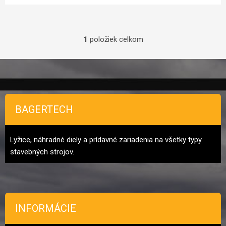
1
položiek celkom
Ovládacie prvky výpisu
Zápätie
BAGERTECH
Lyžice, náhradné diely a prídavné zariadenia na všetky typy
stavebných strojov.
INFORMÁCIE