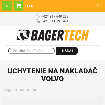
Prejsť na obsah
EUR
NÁKUPNÝ KOŠÍK
+421 917 648 288
+421 911 191 411
HĽADAŤ
UCHYTENIE NA NAKLADAČ
VOLVO
Najpredávanejšie