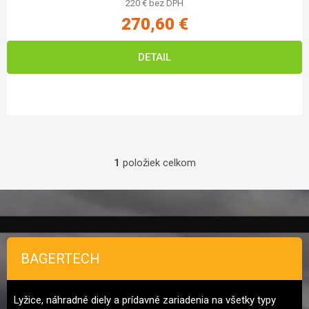
220 € bez DPH
270,60 €
DETAIL
1
položiek celkom
Ovládacie prvky výpisu
Zápätie
BAGERTECH
Lyžice, náhradné diely a prídavné zariadenia na všetky typy