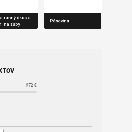
stranný úkos s
Pásovina
i na zuby
972
€