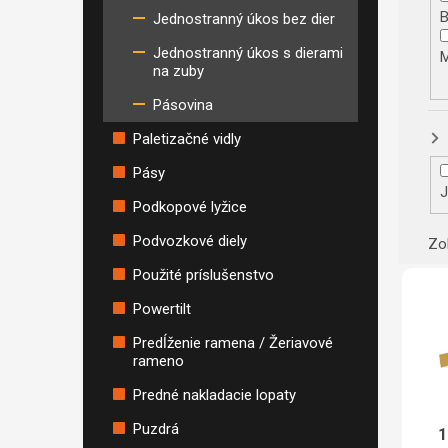
Jednostranný úkos bez dier
Jednostranný úkos s dierami
na zuby
Pásovina
Paletizačné vidly
Pásy
J
Podkopové lyžice
Podvozkové diely
Zo
Výpis
Použité príslušenstvo
Powertilt
Predĺženie ramena / Žeriavové
rameno
Predné nakladacie lopaty
Puzdrá
1