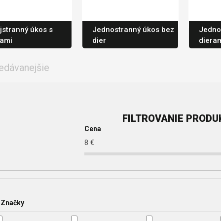
jstranný úkos s
Jednostranný úkos bez
Jedno
rami
dier
dieram
edávanejšie
Cena
8
€
Značky