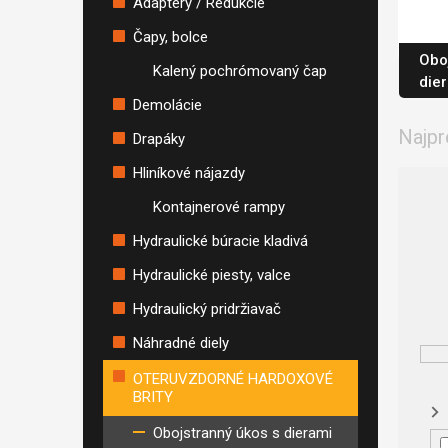
Adaptéry / Redukcie
Čapy, bolce
Obo
Kalený pochrómovaný čap
die
Demolácie
Najpr
Drapáky
Hliníkové nájazdy
Kontajnerové rampy
Hydraulické búracie kladivá
Hydraulické piesty, valce
Hydraulický pridržiavač
Náhradné diely
OTERUVZDORNÉ HARDOXOVÉ
BRITY
Obojstranný úkos s dierami