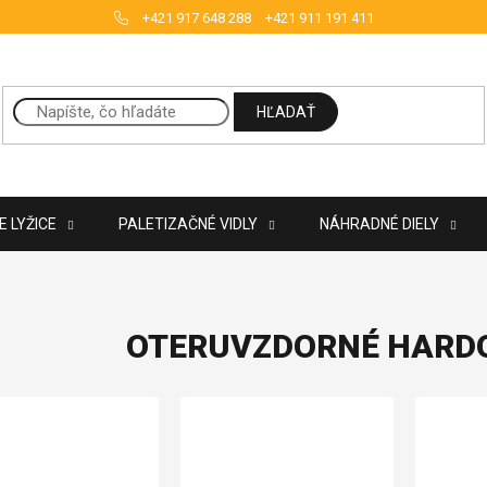
+421 917 648 288
+421 911 191 411
HĽADAŤ
 LYŽICE
PALETIZAČNÉ VIDLY
NÁHRADNÉ DIELY
OTERUVZDORNÉ HARDO