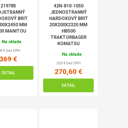
219785
42N-810-1050
OJSTRANNÝ
JEDNOSTRANNÝ
OXOVÝ BRIT
HARDOXOVÝ BRIT
200X2450 MM
20X200X2320 MM
00 MANITOU
HB500
TRAKTORBAGER
Na sklade
KOMATSU
0 € bez DPH
Na sklade
369 €
220 € bez DPH
270,60 €
DETAIL
DETAIL