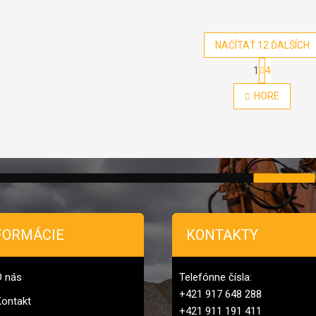
NAČÍTAŤ 12 ĎALŠÍCH
Stránkovan
1
4
Ovládacie
HORE
FORMÁCIE
KONTAKTY
O nás
Telefónne čísla:
+421 917 648 288
ontakt
+421 911 191 411