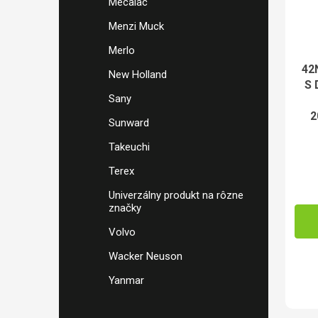
Mecalac
Menzi Muck
Merlo
42
New Holland
S 
Sany
2
Sunward
Takeuchi
Terex
Univerzálny produkt na rôzne
značky
Volvo
Wacker Neuson
Yanmar