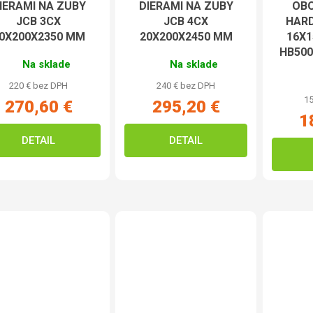
IERAMI NA ZUBY
DIERAMI NA ZUBY
OB
JCB 3CX
JCB 4CX
HARD
0X200X2350 MM
20X200X2450 MM
16X
HB50
Na sklade
Na sklade
220 € bez DPH
240 € bez DPH
15
270,60 €
295,20 €
1
DETAIL
DETAIL