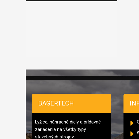
Zápätie
BAGERTECH
IN
Lyžice, náhradné diely a prídavné
zariadenia na všetky typy
K
stavebných strojov.