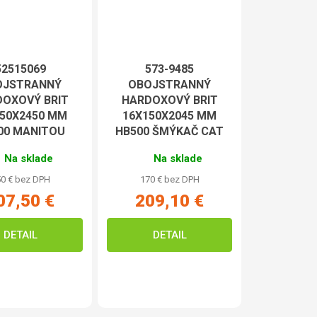
52515069
573-9485
OJSTRANNÝ
OBOJSTRANNÝ
OXOVÝ BRIT
HARDOXOVÝ BRIT
150X2450 MM
16X150X2045 MM
00 MANITOU
HB500 ŠMÝKAČ CAT
Na sklade
Na sklade
0 € bez DPH
170 € bez DPH
07,50 €
209,10 €
DETAIL
DETAIL