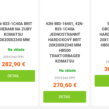
N-833-1C40A BRIT
42N-883-16401, 42N-
DIERAMI NA ZUBY
833-1C40A
OB
KOMATSU
JEDNOSTRANNÝ
HARD
0X200X2340 MM
HARDOXOVÝ BRIT
20X
20X200X2340 MM
HB5
Na sklade
HB500
TRAKTORBAGER
230 € bez DPH
KOMATSU
25
282,90 €
3
Na sklade
DETAIL
220 € bez DPH
270,60 €
DETAIL