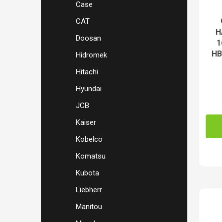
Case
CAT
H
Doosan
1
HB
Hidromek
Hitachi
Hyundai
JCB
Kaiser
Kobelco
Komatsu
Kubota
Liebherr
Manitou