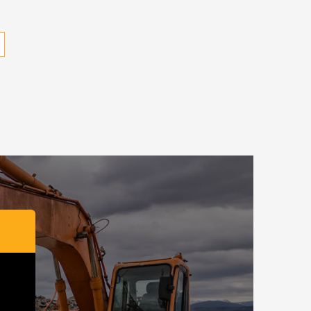
ie
 prvky výpisu