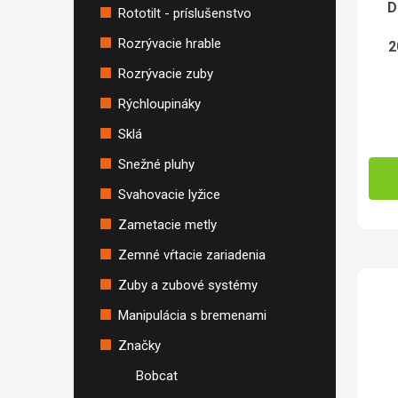
D
Rototilt - príslušenstvo
Rozrývacie hrable
2
Rozrývacie zuby
Rýchloupináky
Sklá
Snežné pluhy
Svahovacie lyžice
Zametacie metly
Zemné vŕtacie zariadenia
Zuby a zubové systémy
Manipulácia s bremenami
Značky
Bobcat