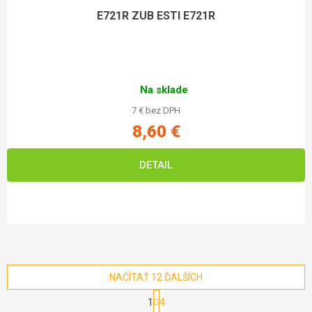
E721R ZUB ESTI E721R
Na sklade
7 € bez DPH
8,60 €
DETAIL
NAČÍTAŤ 12 ĎALŠÍCH
Stránkovanie
1
4