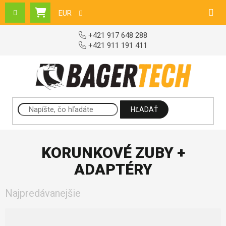
Prejsť na obsah
EUR
NÁKUPNÝ KOŠÍK
+421 917 648 288
+421 911 191 411
HĽADAŤ
KORUNKOVÉ ZUBY +
ADAPTÉRY
Najpredávanejšie