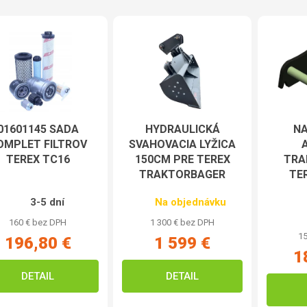
 produktov
01601145 SADA
HYDRAULICKÁ
NA
OMPLET FILTROV
SVAHOVACIA LYŽICA
TEREX TC16
150CM PRE TEREX
TRA
TRAKTORBAGER
TER
3-5 dní
Na objednávku
160 € bez DPH
1 300 € bez DPH
15
196,80 €
1 599 €
1
DETAIL
DETAIL