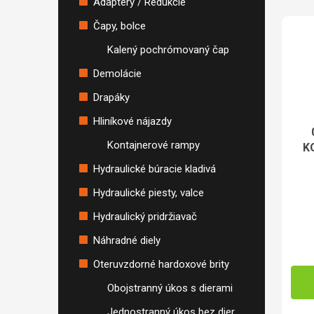
Adaptéry / Redukcie
Výpis
Čapy, bolce
Kalený pochrómovaný čap
Demolácie
Drapáky
Hliníkové nájazdy
Kontajnerové rampy
K
Hydraulické búracie kladivá
Hydraulické piesty, valce
Hydraulický pridržiavač
Náhradné diely
Oteruvzdorné hardoxové brity
Obojstranný úkos s dierami
Jednostranný úkos bez dier