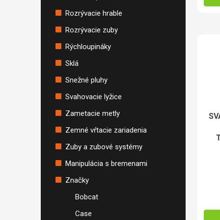
Rozrývacie hrable
Rozrývacie zuby
Rýchloupináky
Sklá
Snežné pluhy
Svahovacie lyžice
Zametacie metly
SV
Zemné vŕtacie zariadenia
Zuby a zubové systémy
Manipulácia s bremenami
Značky
Bobcat
Case