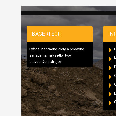
Zápätie
BAGERTECH
IN
Lyžice, náhradné diely a prídavné
zariadenia na všetky typy
K
stavebných strojov.
D
O
B
G