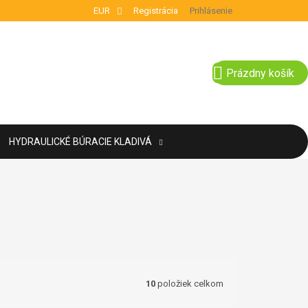
EUR
Registrácia
Prihlásenie
NÁKUPNÝ KOŠÍ
Prázdny košík
HYDRAULICKÉ BÚRACIE KLADIVÁ
10
položiek celkom