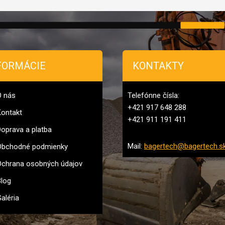
FORMÁCIE
KONTAKTY
O nás
Telefónne čísla:
+421 917 648 288
ontakt
+421 911 191 411
oprava a platba
Mail:
bagertech@bagertech.s
Obchodné podmienky
chrana osobných údajov
log
aléria