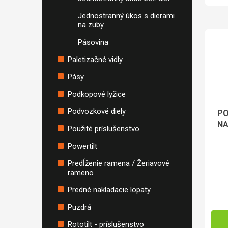
Jednostranný úkos s dierami
na zuby
Pásovina
Paletizačné vidly
Pásy
Podkopové lyžice
Podvozkové diely
PO
NA
Použité príslušenstvo
Powertilt
Predĺženie ramena / Žeriavové
rameno
Predné nakladacie lopaty
Puzdrá
Rototilt - príslušenstvo