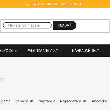
+421 917 648 288
+421 911 191 411
HĽADAŤ
 LYŽICE
PALETIZAČNÉ VIDLY
NÁHRADNÉ DIELY
ex
ie produktov
rúčame
Najlacnejšie
Najdrahšie
Najpredávanejšie
Abecedne