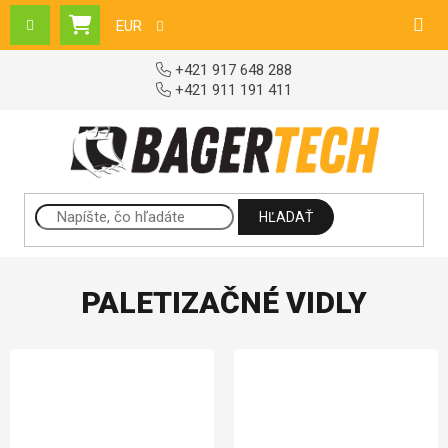
Prejsť na obsah
EUR
NÁKUPNÝ KOŠÍK
+421 917 648 288
+421 911 191 411
HĽADAŤ
PALETIZAČNÉ VIDLY