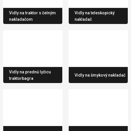
Vidly na traktor s čelným
Vidly na teleskopický
nakladačom
nakladač
Vidly na prednú lyžicu
Vidly na šmykový nakladač
traktorbagra