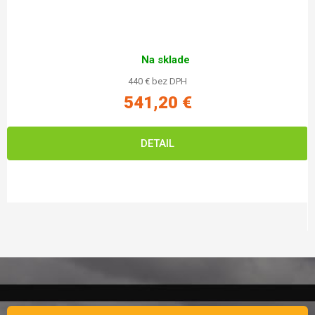
Na sklade
440 € bez DPH
541,20 €
DETAIL
Zápätie