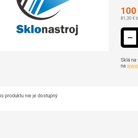
100
81,30 € 
Jednotk
Sklá na
na
www.
s produktu nie je dostupný