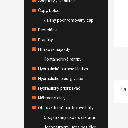
Adaptéry / Redukcie
Čapy, bolce
Kalený pochrómovaný čap
Demolácie
Drapáky
Hliníkové nájazdy
Kontajnerové rampy
Hydraulické búracie kladivá
Hydraulické piesty, valce
Hydraulický pridržiavač
Popi
Náhradné diely
Oteruvzdorné hardoxové brity
Obojstranný úkos s dierami
Jednostranný úkos bez dier