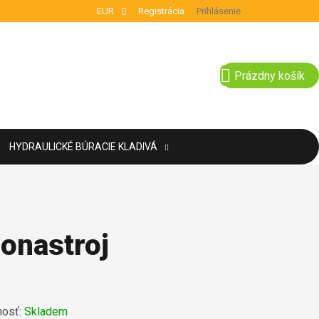
EUR
Registrácia
Prihlásenie
NÁKUPNÝ KOŠÍ
Prázdny košík
HYDRAULICKÉ BÚRACIE KLADIVÁ
lonastroj
osť:
Skladem