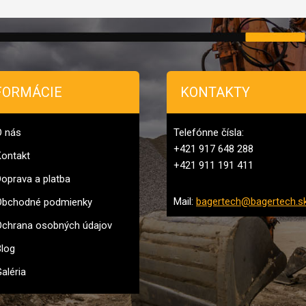
FORMÁCIE
KONTAKTY
O nás
Telefónne čísla:
+421 917 648 288
ontakt
+421 911 191 411
oprava a platba
Mail:
bagertech@bagertech.s
Obchodné podmienky
chrana osobných údajov
log
aléria