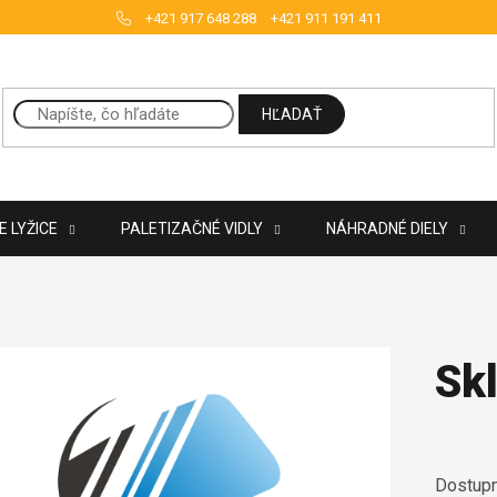
+421 917 648 288
+421 911 191 411
HĽADAŤ
 LYŽICE
PALETIZAČNÉ VIDLY
NÁHRADNÉ DIELY
Sk
Dostupn