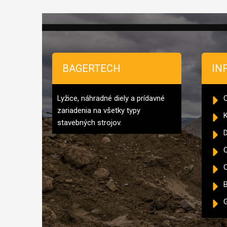
Zápätie
BAGERTECH
IN
Lyžice, náhradné diely a prídavné
zariadenia na všetky typy
K
stavebných strojov.
D
O
B
G