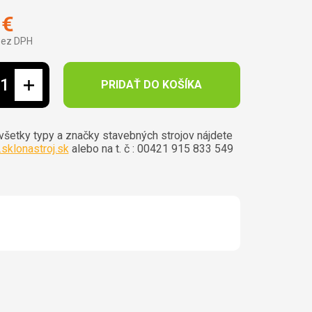
 €
bez DPH
ová cena:
PRIDAŤ DO KOŠÍKA
 všetky typy a značky stavebných strojov nájdete
sklonastroj.sk
alebo na t. č : 00421 915 833 549