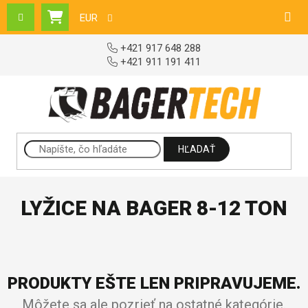
Prejsť na obsah
EUR
NÁKUPNÝ KOŠÍK
+421 917 648 288
+421 911 191 411
HĽADAŤ
LYŽICE NA BAGER 8-12 TON
PRODUKTY EŠTE LEN PRIPRAVUJEME.
Môžete sa ale pozrieť na ostatné kategórie.