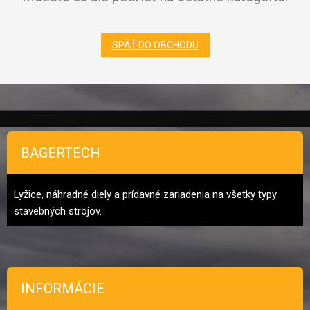
SPÄŤ DO OBCHODU
Zápätie
BAGERTECH
Lyžice, náhradné diely a prídavné zariadenia na všetky typy
stavebných strojov.
INFORMÁCIE