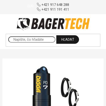
Prejsť na obsah
+421 917 648 288
EUR
+421 911 191 411
HĽADAŤ