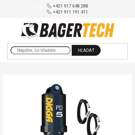
Prejsť na obsah
+421 917 648 288
EUR
+421 911 191 411
HĽADAŤ