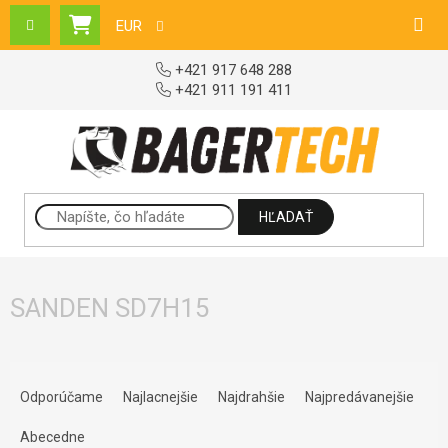
Prejsť na obsah
EUR
NÁKUPNÝ KOŠÍK
+421 917 648 288
+421 911 191 411
HĽADAŤ
SANDEN SD7H15
Radenie produktov
Odporúčame
Najlacnejšie
Najdrahšie
Najpredávanejšie
Abecedne