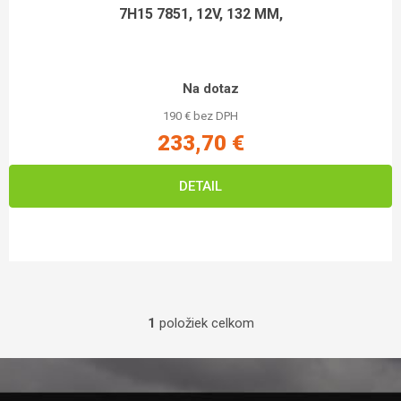
7H15 7851, 12V, 132 MM,
Na dotaz
190 € bez DPH
233,70 €
DETAIL
1
položiek celkom
Ovládacie prvky výpisu
Zápätie