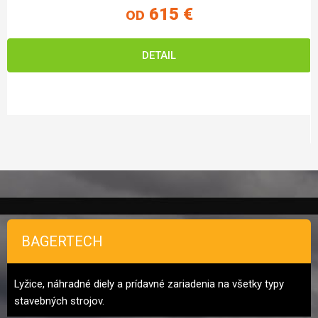
615 €
OD
DETAIL
Zápätie
BAGERTECH
Lyžice, náhradné diely a prídavné zariadenia na všetky typy
stavebných strojov.