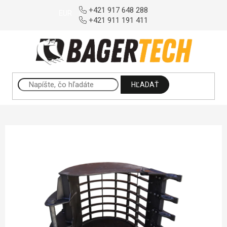
Prejsť na obsah
+421 917 648 288
EUR
+421 911 191 411
HĽADAŤ