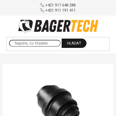
Prejsť na obsah
+421 917 648 288
EUR
+421 911 191 411
HĽADAŤ