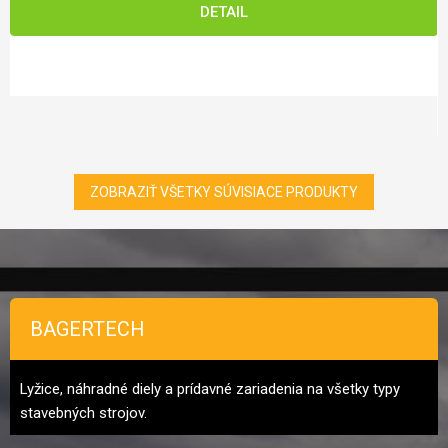
DETAIL
ZOBRAZIŤ VŠETKY SÚVISIACE PRODUKTY
Zápätie
BAGERTECH
Lyžice, náhradné diely a prídavné zariadenia na všetky typy
stavebných strojov.