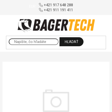
Prejsť na obsah
+421 917 648 288
EUR
+421 911 191 411
HĽADAŤ