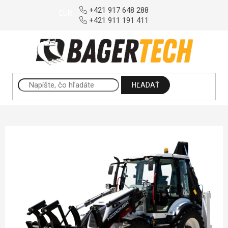
Prejsť na obsah
+421 917 648 288
EUR
+421 911 191 411
HĽADAŤ