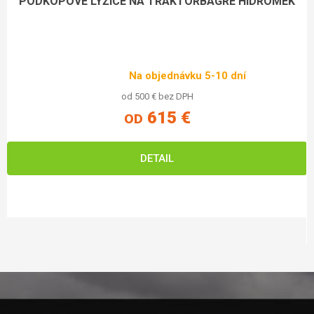
PODKOPOVÉ LYŽICE NA TRAKTORBAGRE HIDROMEK
Na objednávku 5-10 dní
od 500 € bez DPH
615 €
OD
DETAIL
Zápätie