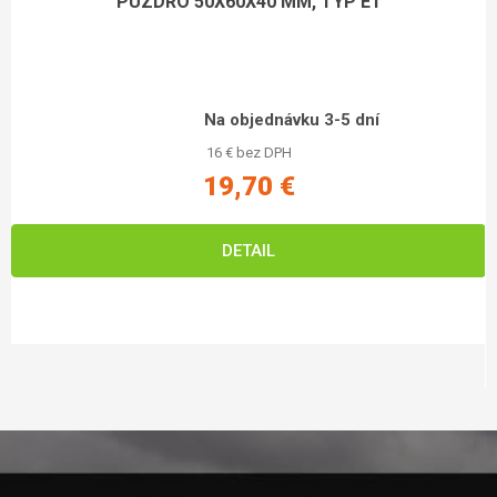
PUZDRO 50X60X40 MM, TYP E1
Na objednávku 3-5 dní
16 € bez DPH
19,70 €
DETAIL
Zápätie