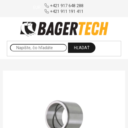
Prejsť na obsah
+421 917 648 288
EUR
+421 911 191 411
HĽADAŤ