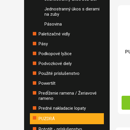
Jednostranný úkos s dierami
na zuby
Pásovina
Paletizačné vidly
Pásy
P
Podkopové lyžice
Podvozkové diely
Použité príslušenstvo
Powertilt
Predĺženie ramena / Žeriavové
rameno
Predné nakladacie lopaty
PUZDRÁ
Rototilt - príslušenstvo