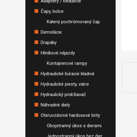
Adaptéry / Redukcie
Čapy, bolce
Kalený pochrómovaný čap
Demolácie
Drapáky
Hliníkové nájazdy
Kontajnerové rampy
Hydraulické búracie kladivá
Hydraulické piesty, valce
Hydraulický pridržiavač
Náhradné diely
Oteruvzdorné hardoxové brity
Obojstranný úkos s dierami
Jednostranný úkos bez dier