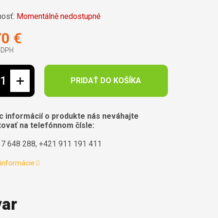
osť:
Momentálně nedostupné
70 €
 DPH
ová cena:
PRIDAŤ DO KOŠÍKA
c informácií o produkte nás neváhajte
ovať na telefónnom čísle:
7 648 288, +421 911 191 411
 informácie
var