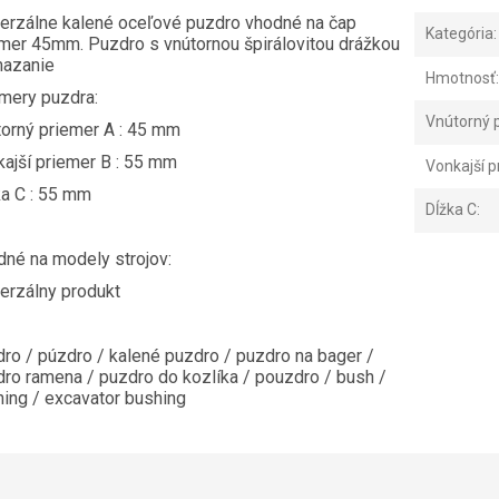
erzálne kalené oceľové puzdro vhodné na čap
Kategória
:
mer 45mm. Puzdro s vnútornou špirálovitou drážkou
mazanie
Hmotnosť
:
mery puzdra:
Vnútorný 
torný priemer A : 45 mm
ajší priemer B : 55 mm
Vonkajší p
ka C : 55 mm
Dĺžka C
:
dné na modely strojov:
erzálny produkt
ro / púzdro / kalené puzdro / puzdro na bager /
ro ramena / puzdro do kozlíka / pouzdro / bush /
ing / excavator bushing