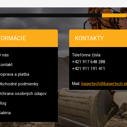
FORMÁCIE
KONTAKTY
O nás
Telefónne čísla:
+421 917 648 288
ontakt
+421 911 191 411
oprava a platba
Mail:
bagertech@bagertech.s
Obchodné podmienky
chrana osobných údajov
log
aléria