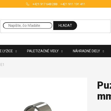
+421 917 648 288
+421 911 191 411
HĽADAŤ
 LYŽICE
PALETIZAČNÉ VIDLY
NÁHRADNÉ DIELY
 E1
Pu
mm