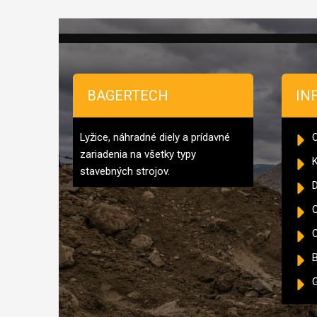
Zápätie
BAGERTECH
IN
Lyžice, náhradné diely a prídavné
zariadenia na všetky typy
K
stavebných strojov.
D
O
B
G