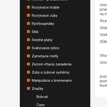
Univ
Rozrývacie hrable
prie
na 
Rozrývacie zuby
Roz
Rýchloupináky
Vnú
Sklá
Vonk
Snežné pluhy
Dĺž
Svahovacie lyžice
Vho
Zametacie metly
Univ
Zemné vŕtacie zariadenia
Zuby a zubové systémy
puzd
Manipulácia s bremenami
puzd
bush
Značky
Bobcat
Case