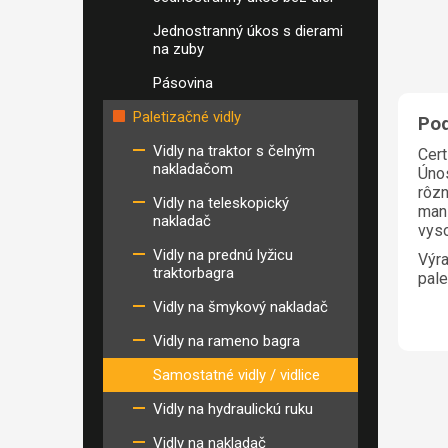
Jednostranný úkos s dierami
na zuby
Pásovina
Paletizačné vidly
Pod
Vidly na traktor s čelným
Cert
nakladačom
Únos
rôzn
Vidly na teleskopický
mani
nakladač
vys
Vidly na prednú lyžicu
Výra
traktorbagra
pale
Vidly na šmykový nakladač
Vidly na rameno bagra
Samostatné vidly / vidlice
Vidly na hydraulickú ruku
Vidly na nakladač