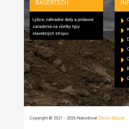
BAGERTECH
IN
Lyžice, náhradné diely a prídavné
zariadenia na všetky typy
K
stavebných strojov.
D
O
B
G
Copyright © 2021 - 2026 Nakodoval
Štefan Mazáň