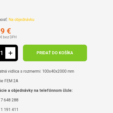
osť:
Na objednávku
99 €
 € bez DPH
ová cena:
PRIDAŤ DO KOŠÍKA
tná vidlica s rozmermi: 100x40x2000 mm
ie FEM 2A
cie a objednávky na telefónnom čísle:
7 648 288
1 191 411