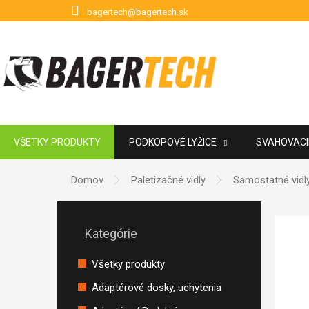
Prejsť na obsah
bagertech@bagertech.sk
VŠETKY PRODUKTY
PODKOPOVÉ LYŽICE
SVAHOVACIE
POUŽITÉ PRÍSLUŠENSTVO
ZNAČKY
Domov
Paletizačné vidly
Samostatné vidly 
Bočný panel
Preskočiť kategórie
Kategórie
Všetky produkty
Adaptérové dosky, uchytenia