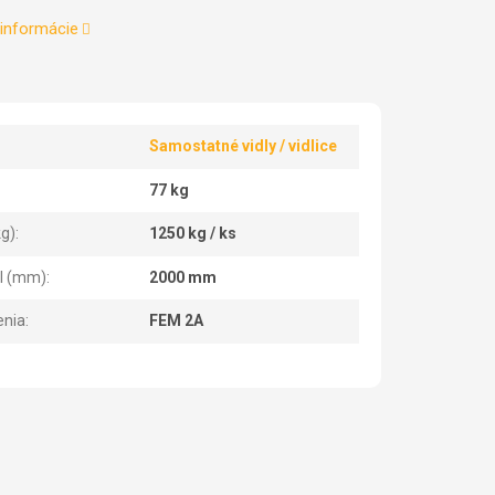
 informácie
Samostatné vidly / vidlice
77 kg
kg)
:
1250 kg / ks
el (mm)
:
2000 mm
enia
:
FEM 2A