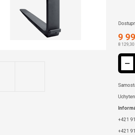
Dostupn
9 9
8 129,30
Jednotk
Samosta
Uchyten
Informá
+421 91
+421 91