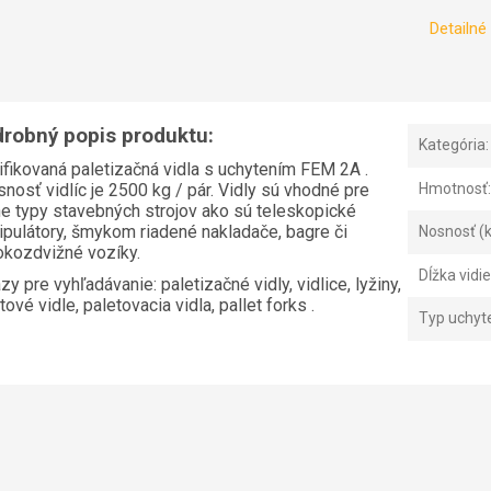
Detailné
robný popis produktu:
Kategória
:
ifikovaná paletizačná vidla s uchytením FEM 2A .
nosť vidlíc je 2500 kg / pár. Vidly sú vhodné pre
Hmotnosť
:
e typy stavebných strojov ako sú teleskopické
pulátory, šmykom riadené nakladače, bagre či
Nosnosť (
okozdvižné vozíky.
Dĺžka vidi
zy pre vyhľadávanie: paletizačné vidly, vidlice, lyžiny,
tové vidle, paletovacia vidla, pallet forks .
Typ uchyt