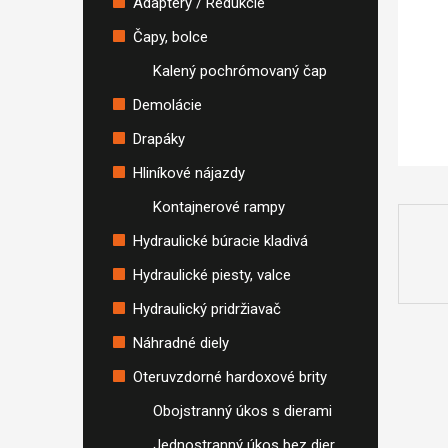
Adaptéry / Redukcie
Čapy, bolce
Kalený pochrómovaný čap
Demolácie
Drapáky
Hliníkové nájazdy
Kontajnerové rampy
Hydraulické búracie kladivá
Hydraulické piesty, valce
Hydraulický pridržiavač
Náhradné diely
Oteruvzdorné hardoxové brity
Obojstranný úkos s dierami
Jednostranný úkos bez dier