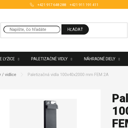
+421 917 648 288
+421 911 191 411
HĽADAŤ
 LYŽICE
PALETIZAČNÉ VIDLY
NÁHRADNÉ DIELY
/ vidlice
Paletizačná vidla 100x40x2000 mm FEM 2A
Pal
10
FE