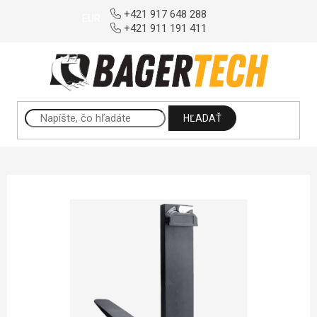
Prejsť na obsah
+421 917 648 288
EUR
+421 911 191 411
HĽADAŤ