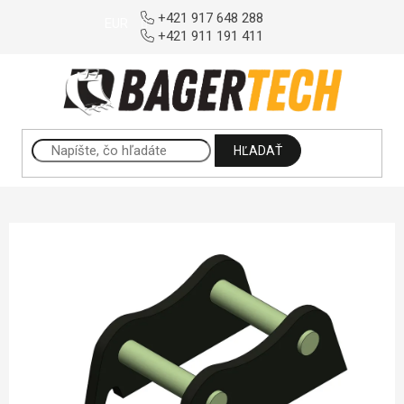
Prejsť na obsah
+421 917 648 288
EUR
+421 911 191 411
HĽADAŤ