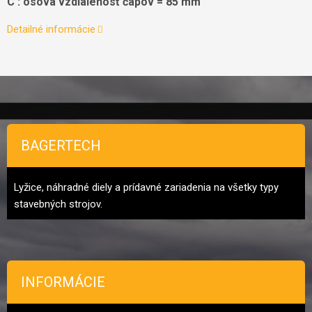
C : osová vzdialenosť čapov = 85 mm
Detailné informácie
Zápätie
BAGERTECH
Lyžice, náhradné diely a prídavné zariadenia na všetky typy
stavebných strojov.
INFORMÁCIE