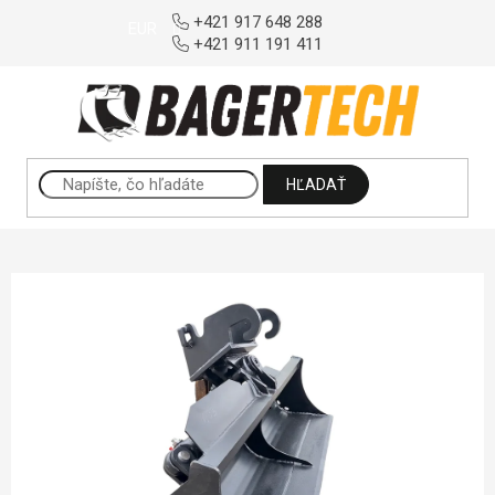
Prejsť na obsah
+421 917 648 288
EUR
+421 911 191 411
HĽADAŤ