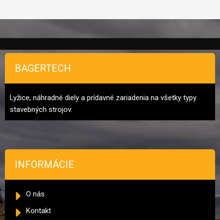
Zápätie
BAGERTECH
Lyžice, náhradné diely a prídavné zariadenia na všetky typy
stavebných strojov.
INFORMÁCIE
O nás
Kontakt