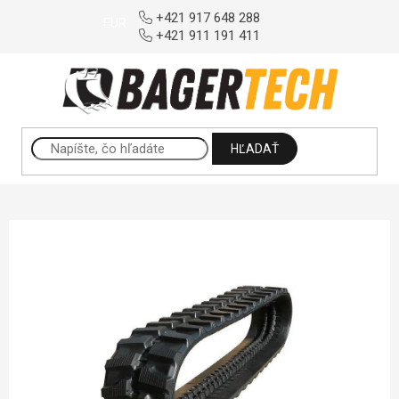
Prejsť na obsah
+421 917 648 288
EUR
+421 911 191 411
HĽADAŤ