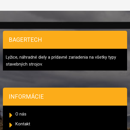
Zápätie
BAGERTECH
Lyžice, náhradné diely a prídavné zariadenia na všetky typy
stavebných strojov.
INFORMÁCIE
O nás
Kontakt