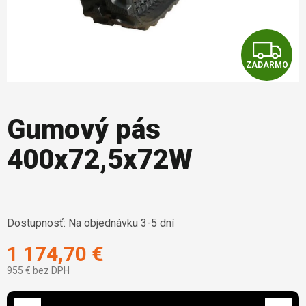
Z
ZADARMO
Gumový pás
400x72,5x72W
Dostupnosť:
Na objednávku 3-5 dní
1 174,70 €
955 € bez DPH
Jednotková cena: