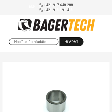
Prejsť na obsah
+421 917 648 288
EUR
+421 911 191 411
HĽADAŤ