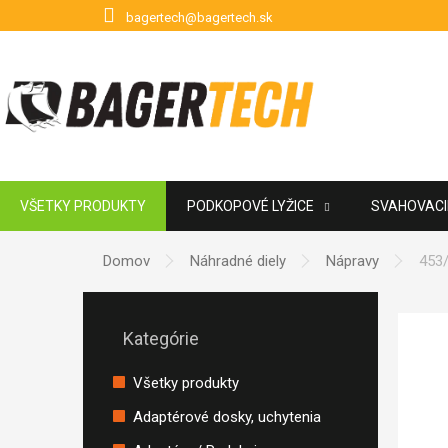
Prejsť na obsah
bagertech@bagertech.sk
VŠETKY PRODUKTY
PODKOPOVÉ LYŽICE
SVAHOVACIE
POUŽITÉ PRÍSLUŠENSTVO
ZNAČKY
Domov
Náhradné diely
Nápravy
453/
Bočný panel
Preskočiť kategórie
Kategórie
Všetky produkty
Adaptérové dosky, uchytenia