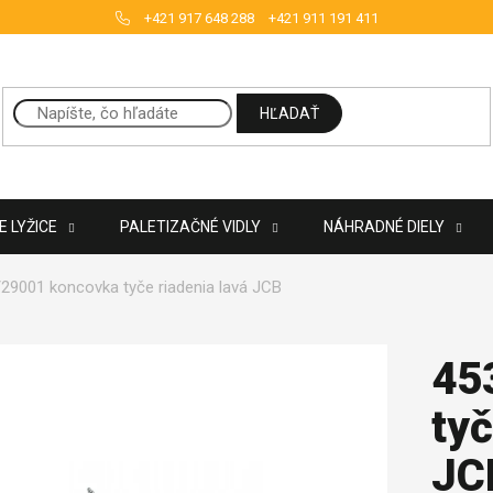
+421 917 648 288
+421 911 191 411
HĽADAŤ
 LYŽICE
PALETIZAČNÉ VIDLY
NÁHRADNÉ DIELY
29001 koncovka tyče riadenia lavá JCB
45
tyč
JC