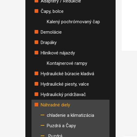
Adaptéry / Redukcie
Čapy, bolce
Kalený pochrómovaný čap
Demolácie
Drapáky
Hliníkové nájazdy
Kontajnerové rampy
Hydraulické búracie kladivá
Hydraulické piesty, valce
Hydraulický pridržiavač
Náhradné diely
chladenie a klimatizácia
Puzdrá a Čapy
Puzdrá