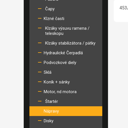
453/
Čapy
Klzné časti
Klzáky výsuvu ramena /
teleskopu
Klzáky stabilizátora / pätky
Hydraulické Čerpadlá
Podvozkové diely
Sklá
Koník + sánky
Motor, nd motora
Štartér
Nápravy
Disky