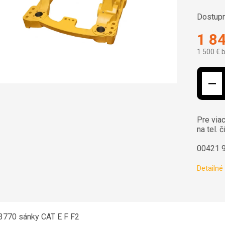
Dostupn
1 8
1 500 € 
Jednotk
Pre viac
na tel. č
00421 
Detailné
3770
sánky CAT E F F2