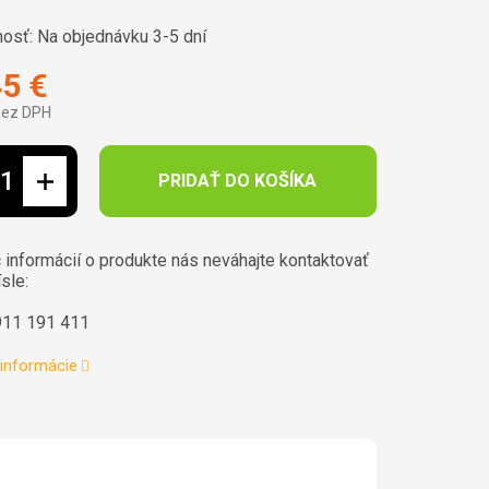
osť:
Na objednávku 3-5 dní
45 €
bez DPH
ová cena:
PRIDAŤ DO KOŠÍKA
 informácií o produkte nás neváhajte kontaktovať
ísle:
911 191 411
 informácie