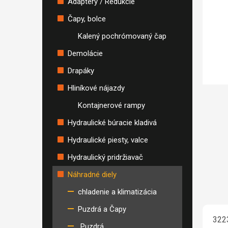
Adaptéry / Redukcie
Čapy, bolce
Kalený pochrómovaný čap
Demolácie
Drapáky
Hliníkové nájazdy
Kontajnerové rampy
Hydraulické búracie kladivá
Hydraulické piesty, valce
Hydraulický pridržiavač
Náhradné diely
chladenie a klimatizácia
Puzdrá a Čapy
322
Puzdrá