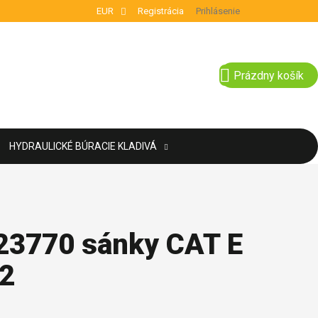
EUR
Registrácia
Prihlásenie
NÁKUPNÝ KOŠÍ
Prázdny košík
HYDRAULICKÉ BÚRACIE KLADIVÁ
23770 sánky CAT E
F2