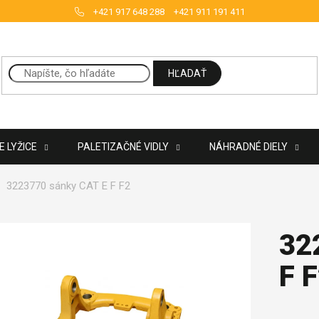
+421 917 648 288
+421 911 191 411
HĽADAŤ
 LYŽICE
PALETIZAČNÉ VIDLY
NÁHRADNÉ DIELY
3223770 sánky CAT E F F2
32
F 