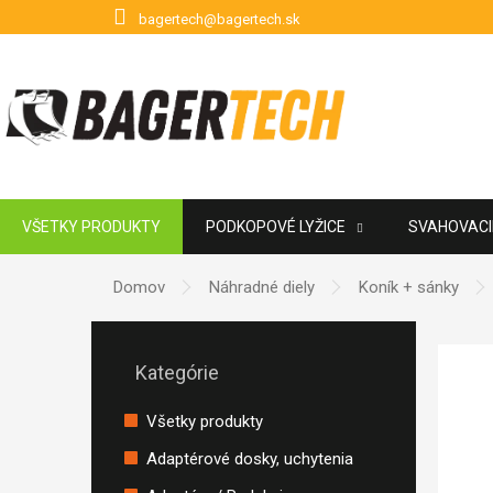
Prejsť na obsah
bagertech@bagertech.sk
VŠETKY PRODUKTY
PODKOPOVÉ LYŽICE
SVAHOVACIE
POUŽITÉ PRÍSLUŠENSTVO
ZNAČKY
Domov
Náhradné diely
Koník + sánky
Bočný panel
Preskočiť kategórie
Kategórie
Všetky produkty
Adaptérové dosky, uchytenia