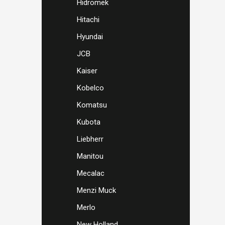
Hidromek
Hitachi
Hyundai
JCB
Kaiser
Kobelco
Komatsu
Kubota
Liebherr
Manitou
Mecalac
Menzi Muck
Merlo
New Holland