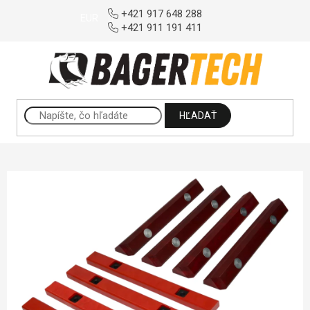
Prejsť na obsah
+421 917 648 288
EUR
+421 911 191 411
HĽADAŤ