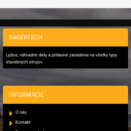
Zápätie
BAGERTECH
Lyžice, náhradné diely a prídavné zariadenia na všetky typy
stavebných strojov.
INFORMÁCIE
O nás
Kontakt