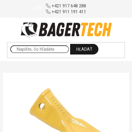
Prejsť na obsah
+421 917 648 288
EUR
+421 911 191 411
HĽADAŤ