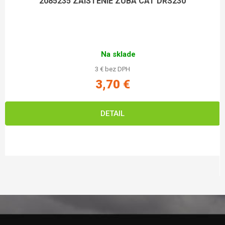
2085235 ZAISTENIE ZUBA CAT DRS230
Na sklade
3 € bez DPH
3,70 €
DETAIL
Zápätie