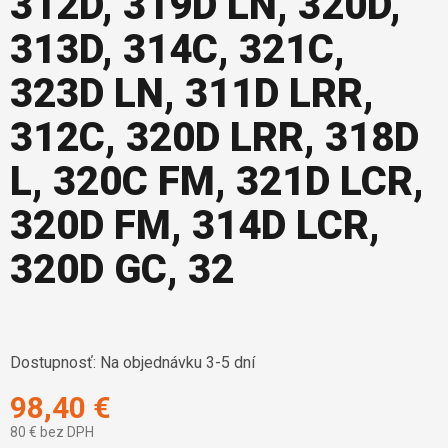
312D, 319D LN, 320D,
313D, 314C, 321C,
323D LN, 311D LRR,
312C, 320D LRR, 318D
L, 320C FM, 321D LCR,
320D FM, 314D LCR,
320D GC, 32
Dostupnosť:
Na objednávku 3-5 dní
98,40 €
80 € bez DPH