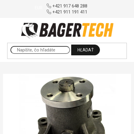
Prejsť na obsah
+421 917 648 288
EUR
+421 911 191 411
HĽADAŤ