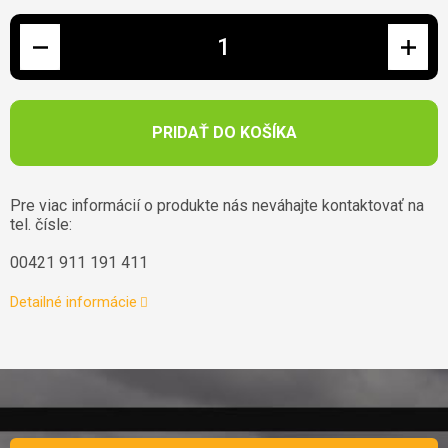
Jednotková cena:
PRIDAŤ DO KOŠÍKA
Pre viac informácií o produkte nás neváhajte kontaktovať na
tel. čísle:
00421 911 191 411
Detailné informácie
Zápätie