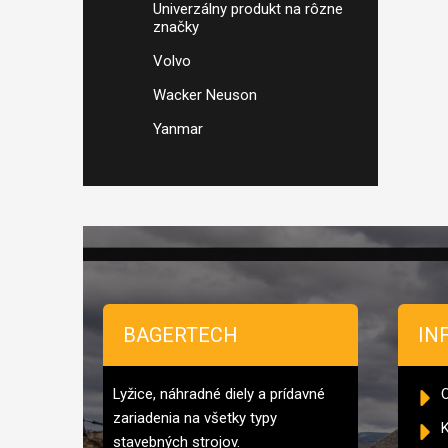
Univerzálny produkt na rôzne
značky
Volvo
Wacker Neuson
Yanmar
Zápätie
BAGERTECH
IN
Lyžice, náhradné diely a prídavné
zariadenia na všetky typy
K
stavebných strojov.