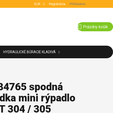
EUR
Registrácia
Prihlásenie
NÁKUPNÝ KOŠÍ
Prázdny košík
HYDRAULICKÉ BÚRACIE KLADIVÁ
84765 spodná
dka mini rýpadlo
T 304 / 305