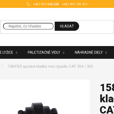
+421 917 648 288
+421 911 191 411
HĽADAŤ
 LYŽICE
PALETIZAČNÉ VIDLY
NÁHRADNÉ DIELY
1584765 spodná kladka mini rýpadlo CAT 304 / 305
15
kla
CA