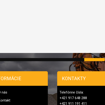
FORMÁCIE
KONTAKTY
O nás
Telefónne čísla:
+421 917 648 288
ontakt
+421 911 191 411