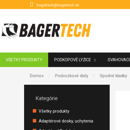
Prejsť na obsah
bagertech@bagertech.sk
VŠETKY PRODUKTY
PODKOPOVÉ LYŽICE
SVAHOVACIE
POUŽITÉ PRÍSLUŠENSTVO
ZNAČKY
Domov
Podvozkové diely
Spodné kladky
Bočný panel
Preskočiť kategórie
Kategórie
Všetky produkty
Adaptérové dosky, uchytenia