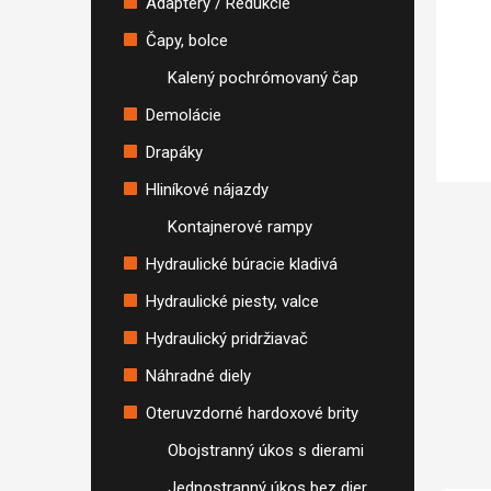
Adaptéry / Redukcie
Čapy, bolce
Kalený pochrómovaný čap
Demolácie
Drapáky
Hliníkové nájazdy
Kontajnerové rampy
Hydraulické búracie kladivá
Hydraulické piesty, valce
Hydraulický pridržiavač
Náhradné diely
Oteruvzdorné hardoxové brity
Obojstranný úkos s dierami
Jednostranný úkos bez dier