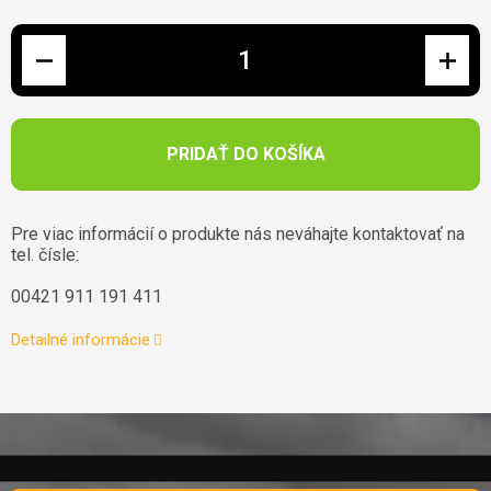
Jednotková cena:
PRIDAŤ DO KOŠÍKA
Pre viac informácií o produkte nás neváhajte kontaktovať na
tel. čísle:
00421 911 191 411
Detailné informácie
Zápätie