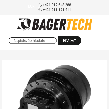
Prejsť na obsah
+421 917 648 288
EUR
+421 911 191 411
HĽADAŤ