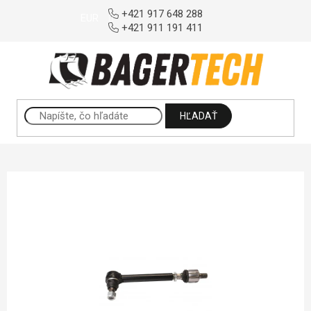
Prejsť na obsah
+421 917 648 288
EUR
+421 911 191 411
HĽADAŤ