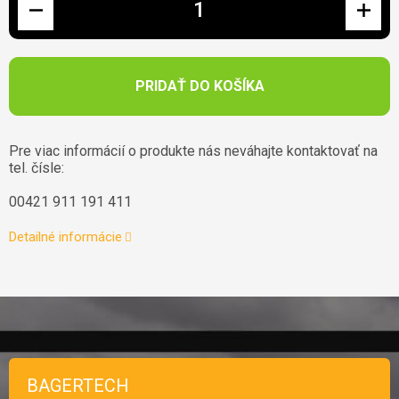
PRIDAŤ DO KOŠÍKA
Pre viac informácií o produkte nás neváhajte kontaktovať na
tel. čísle:
00421 911 191 411
Detailné informácie
Zápätie
BAGERTECH