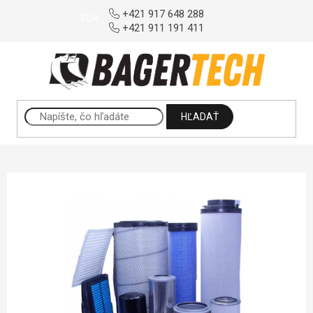
Prejsť na obsah
+421 917 648 288
EUR
+421 911 191 411
HĽADAŤ