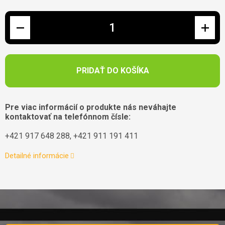
Jednotková cena:
PRIDAŤ DO KOŠÍKA
Pre viac informácií o produkte nás neváhajte
kontaktovať na telefónnom čísle:
+421 917 648 288, +421 911 191 411
Detailné informácie
Zápätie